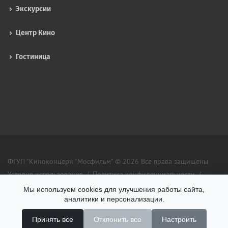
Экскурсии
Центр Кино
Гостиница
ФГУП "Киноконцерн "Мосфильм" ©
2026
Все права защищены
Условия использования
/
Политика конфиденциальности
/
Противодействие коррупции
Мы используем cookies для улучшения работы сайта,
аналитики и персонализации.
Принять все
Отклонить все
Настроить